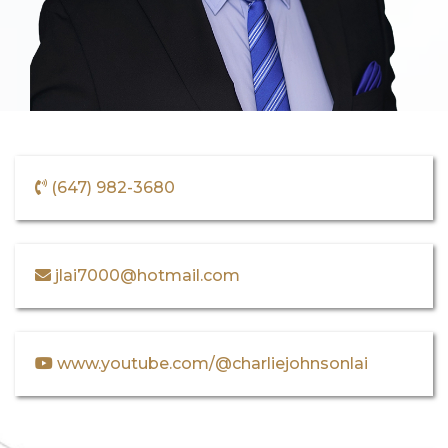
(647) 982-3680
jlai7000@hotmail.com
www.youtube.com/@charliejohnsonlai