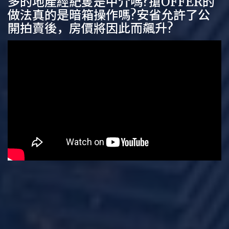
多的地產經紀隻是中介嗎?搶OFFER的
做法真的是暗箱操作嗎?安省允許了公
開拍賣後，房價將因此而飆升?