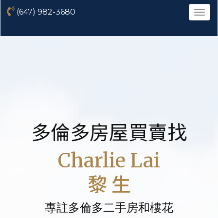
(647) 982-3680
菜
單
多倫多房屋買賣找
Charlie Lai
黎 生
專註多倫多二手房和樓花