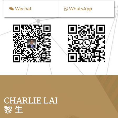
Wechat
WhatsApp
CHARLIE LAI
黎 生