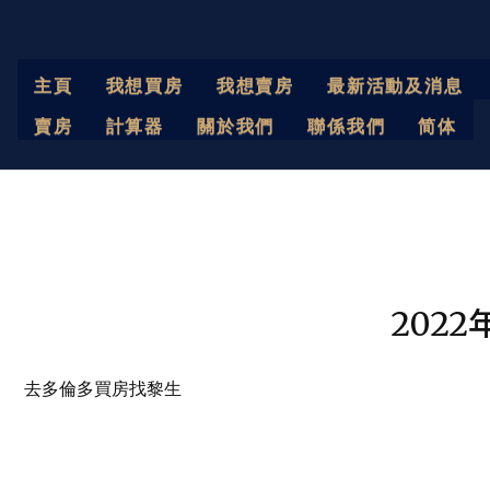
主頁
我想買房
我想賣房
最新活動及消息
賣房
計算器
關於我們
聯係我們
简体
202
去多倫多買房找黎生