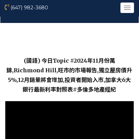
(647) 982-3680
菜
單
(國語) 今日Topic #2024年11月份萬
錦,Richmond Hill,旺市的市場報告,獨立屋房價升
5%,12月銷量將會增加,投資者開始入市,加拿大6大
銀行最新利率對照表#多倫多地產經紀