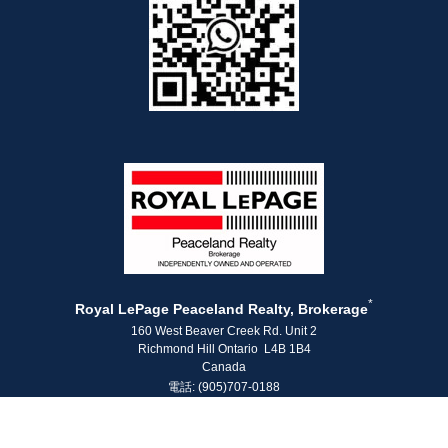
*
Royal LePage Peaceland Realty, Brokerage
160 West Beaver Creek Rd. Unit 2
Richmond Hill Ontario L4B 1B4
Canada
電話: (905)707-0188
傳真: (905)707-0288